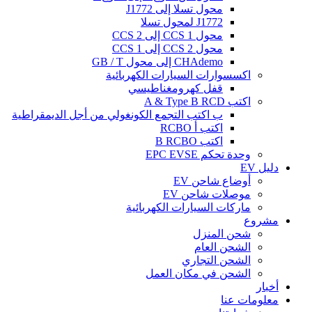
محول تسلا إلى J1772
J1772 لمحول تسلا
محول CCS 1 إلى CCS 2
محول CCS 2 إلى CCS 1
CHAdemo إلى محول GB / T
اكسسوارات السيارات الكهربائية
قفل كهرومغناطيسي
اكتب A & Type B RCD
ب اكتب التجمع الكونغولي من أجل الديمقراطية
اكتب أ RCBO
اكتب B RCBO
وحدة تحكم EPC EVSE
دليل EV
أوضاع شاحن EV
موصلات شاحن EV
ماركات السيارات الكهربائية
مشروع
شحن المنزل
الشحن العام
الشحن التجاري
الشحن في مكان العمل
أخبار
معلومات عنا