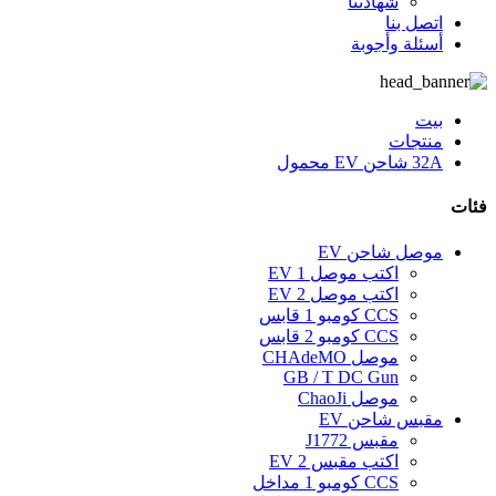
شهادتنا
اتصل بنا
أسئلة وأجوبة
بيت
منتجات
32A شاحن EV محمول
فئات
موصل شاحن EV
اكتب موصل 1 EV
اكتب موصل 2 EV
CCS كومبو 1 قابس
CCS كومبو 2 قابس
موصل CHAdeMO
GB / T DC Gun
موصل ChaoJi
مقبس شاحن EV
مقبس J1772
اكتب مقبس EV 2
CCS كومبو 1 مداخل