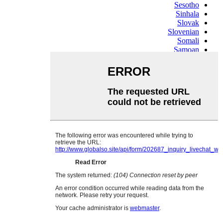
Sesotho
Sinhala
Slovak
Slovenian
Somali
Samoan
Scots Gaelic
Shona
Sindhi
Sundanese
Swahili
Tajik
Tamil
Telugu
Thai
Ukrainian
Urdu
Uzbek
Vietnamese
Welsh
Xhosa
Yiddish
Yoruba
Zulu
Kinyarwanda