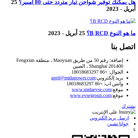
هل يمكنك توفير شواحن تيار متردد حتى 80 أمبير؟
25
أبريل - 2023
ما هو النوع B RCD؟
25 أبريل - 2023
اتصل بنا
إضافة: رقم 50 من طريق Maoyuan ، منطقة Fengxian
Shanghai 201400 ، الصين
الجوال: +86 18018683297
بريد إلكتروني:
april@midapower.com
واتس اب: +86 18018683297
موقع:
www.midaevse.com
موقع:
www.evsegroup.com
يشترك
ارسل بريد الكتروني
جوانا تشين
x