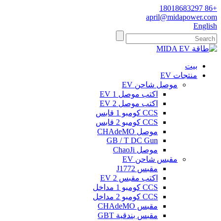
+86 18018683297
april@midapower.com
English
بيت
منتجات EV
موصل شاحن EV
اكتب موصل 1 EV
اكتب موصل 2 EV
CCS كومبو 1 قابس
CCS كومبو 2 قابس
موصل CHAdeMO
GB / T DC Gun
موصل ChaoJi
مقبس شاحن EV
مقبس J1772
اكتب مقبس EV 2
CCS كومبو 1 مداخل
CCS كومبو 2 مداخل
مقبس CHAdeMO
مقبس بندقية GBT