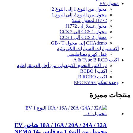
محول EV
محول من النوع 1 إلى النوع 2
محول من النوع 2 إلى النوع 1
J1772 لمحول تسلا
محول تسلا إلى J1772
محول CCS 1 إلى CCS 2
محول CCS 2 إلى CCS 1
CHAdemo إلى محول GB / T
اكسسوارات السيارات الكهربائية
قفل كهرومغناطيسي
اكتب A & Type B RCD
ب اكتب التجمع الكونغولي من أجل الديمقراطية
اكتب أ RCBO
اكتب B RCBO
وحدة تحكم EPC EVSE
منتجات مميزة
10A / 16A / 20A / 24A / 32A شاحن EV
محمول من النوع 1 مع قابس NEMA 14-