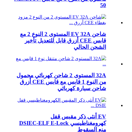
50
شاحن EV 32A المستوى 2 النوع 2 مع
قابس CEE أزرق قابل للتعديل تأخير
الشحن الحالي
32A المستوى 2 شاحن كهربائي محمول
من النوع 1 قابس مع قابس CEE أزرق
شاحن سيارة كهربائي
EV أنثى ذكر مقبس قفل
كهرومغناطيسي DSIEC-ELF E-Lock
منع السقوط