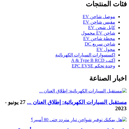
فئات المنتجات
موصل شاحن EV
مقبس شاحن EV
كابل شحن EV
شاحن EV محمول
محطة شاحن EV
شاحن سريع DC
محول EV
اكسسوارات السيارات الكهربائية
اكتب A & Type B RCD
وحدة تحكم EPC EVSE
اخبار الصناعة
مستقبل السيارات الكهربائية: إطلاق العنان ...
27 يونيو -
2023