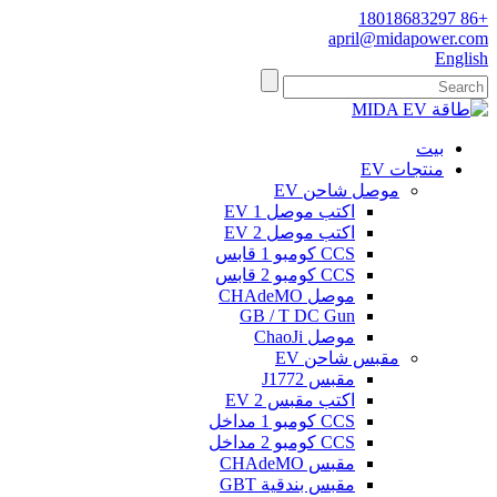
+86 18018683297
april@midapower.com
English
بيت
منتجات EV
موصل شاحن EV
اكتب موصل 1 EV
اكتب موصل 2 EV
CCS كومبو 1 قابس
CCS كومبو 2 قابس
موصل CHAdeMO
GB / T DC Gun
موصل ChaoJi
مقبس شاحن EV
مقبس J1772
اكتب مقبس EV 2
CCS كومبو 1 مداخل
CCS كومبو 2 مداخل
مقبس CHAdeMO
مقبس بندقية GBT