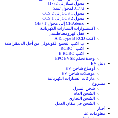
محول تسلا إلى J1772
J1772 لمحول تسلا
محول CCS 1 إلى CCS 2
محول CCS 2 إلى CCS 1
CHAdemo إلى محول GB / T
اكسسوارات السيارات الكهربائية
قفل كهرومغناطيسي
اكتب A & Type B RCD
ب اكتب التجمع الكونغولي من أجل الديمقراطية
اكتب أ RCBO
اكتب B RCBO
وحدة تحكم EPC EVSE
دليل EV
أوضاع شاحن EV
موصلات شاحن EV
ماركات السيارات الكهربائية
مشروع
شحن المنزل
الشحن العام
الشحن التجاري
الشحن في مكان العمل
أخبار
معلومات عنا