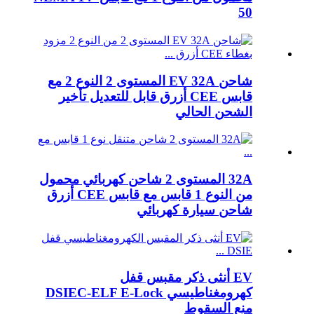
50
شاحن EV 32A المستوى 2 النوع 2 مع
قابس CEE أزرق قابل للتعديل تأخير
الشحن الحالي
32A المستوى 2 شاحن كهربائي محمول
من النوع 1 قابس مع قابس CEE أزرق
شاحن سيارة كهربائي
EV أنثى ذكر مقبس قفل
كهرومغناطيسي DSIEC-ELF E-Lock
منع السقوط