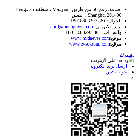
إضافة: رقم 50 من طريق Maoyuan ، منطقة Fengxian
Shanghai 201400 ، الصين
الجوال: +86 18018683297
بريد إلكتروني:
april@midapower.com
واتس اب: +86 18018683297
موقع:
www.midaevse.com
موقع:
www.evsegroup.com
يشترك
ارسل بريد الكتروني
جوانا تشين
x