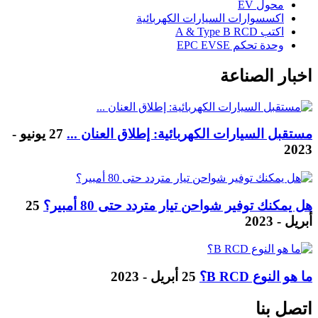
محول EV
اكسسوارات السيارات الكهربائية
اكتب A & Type B RCD
وحدة تحكم EPC EVSE
اخبار الصناعة
مستقبل السيارات الكهربائية: إطلاق العنان ...
27 يونيو -
2023
هل يمكنك توفير شواحن تيار متردد حتى 80 أمبير؟
25
أبريل - 2023
ما هو النوع B RCD؟
25 أبريل - 2023
اتصل بنا