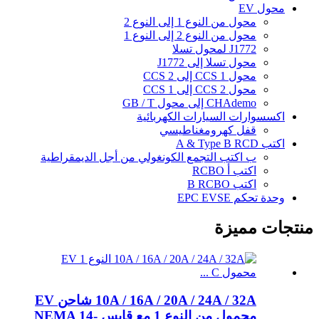
محول EV
محول من النوع 1 إلى النوع 2
محول من النوع 2 إلى النوع 1
J1772 لمحول تسلا
محول تسلا إلى J1772
محول CCS 1 إلى CCS 2
محول CCS 2 إلى CCS 1
CHAdemo إلى محول GB / T
اكسسوارات السيارات الكهربائية
قفل كهرومغناطيسي
اكتب A & Type B RCD
ب اكتب التجمع الكونغولي من أجل الديمقراطية
اكتب أ RCBO
اكتب B RCBO
وحدة تحكم EPC EVSE
منتجات مميزة
10A / 16A / 20A / 24A / 32A شاحن EV
محمول من النوع 1 مع قابس NEMA 14-