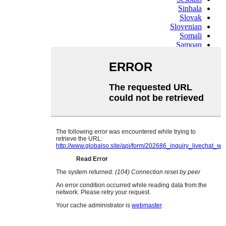
Sinhala
Slovak
Slovenian
Somali
Samoan
Scots Gaelic
Shona
Sindhi
Sundanese
Swahili
Tajik
Tamil
Telugu
Thai
Ukrainian
Urdu
Uzbek
Vietnamese
Welsh
Xhosa
Yiddish
Yoruba
Zulu
Kinyarwanda