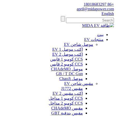
+86 18018683297
april@midapower.com
English
بيت
منتجات EV
موصل شاحن EV
اكتب موصل 1 EV
اكتب موصل 2 EV
CCS كومبو 1 قابس
CCS كومبو 2 قابس
موصل CHAdeMO
GB / T DC Gun
موصل ChaoJi
مقبس شاحن EV
مقبس J1772
اكتب مقبس EV 2
CCS كومبو 1 مداخل
CCS كومبو 2 مداخل
مقبس CHAdeMO
مقبس بندقية GBT