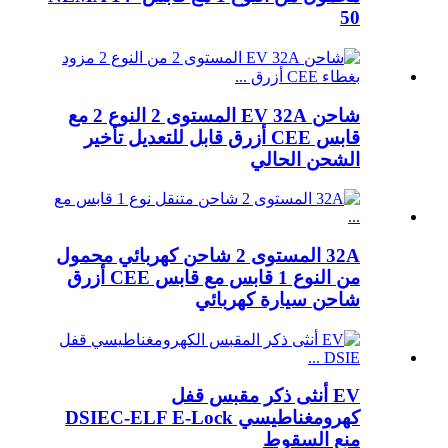
50
شاحن EV 32A المستوى 2 النوع 2 مع
قابس CEE أزرق قابل للتعديل تأخير
الشحن الحالي
32A المستوى 2 شاحن كهربائي محمول
من النوع 1 قابس مع قابس CEE أزرق
شاحن سيارة كهربائي
EV أنثى ذكر مقبس قفل
كهرومغناطيسي DSIEC-ELF E-Lock
منع السقوط