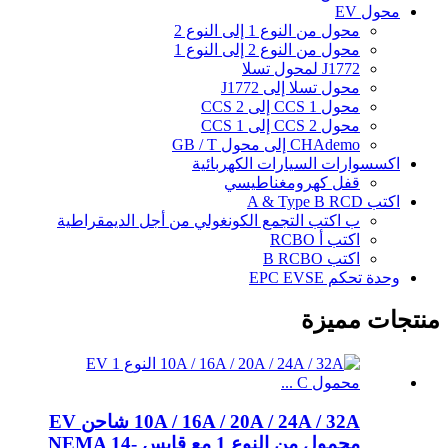
محول EV
محول من النوع 1 إلى النوع 2
محول من النوع 2 إلى النوع 1
J1772 لمحول تسلا
محول تسلا إلى J1772
محول CCS 1 إلى CCS 2
محول CCS 2 إلى CCS 1
CHAdemo إلى محول GB / T
اكسسوارات السيارات الكهربائية
قفل كهرومغناطيسي
اكتب A & Type B RCD
ب اكتب التجمع الكونغولي من أجل الديمقراطية
اكتب أ RCBO
اكتب B RCBO
وحدة تحكم EPC EVSE
منتجات مميزة
10A / 16A / 20A / 24A / 32A شاحن EV
محمول من النوع 1 مع قابس NEMA 14-