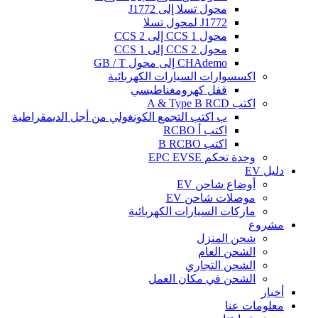
محول تسلا إلى J1772
J1772 لمحول تسلا
محول CCS 1 إلى CCS 2
محول CCS 2 إلى CCS 1
CHAdemo إلى محول GB / T
اكسسوارات السيارات الكهربائية
قفل كهرومغناطيسي
اكتب A & Type B RCD
ب اكتب التجمع الكونغولي من أجل الديمقراطية
اكتب أ RCBO
اكتب B RCBO
وحدة تحكم EPC EVSE
دليل EV
أوضاع شاحن EV
موصلات شاحن EV
ماركات السيارات الكهربائية
مشروع
شحن المنزل
الشحن العام
الشحن التجاري
الشحن في مكان العمل
أخبار
معلومات عنا