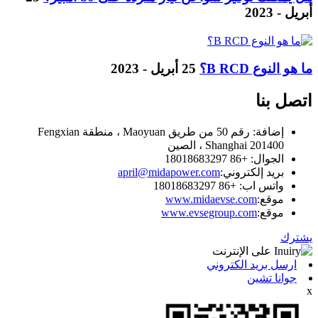
أبريل - 2023
ما هو النوع B RCD؟
25 أبريل - 2023
اتصل بنا
إضافة: رقم 50 من طريق Maoyuan ، منطقة Fengxian
Shanghai 201400 ، الصين
الجوال: +86 18018683297
بريد إلكتروني:
april@midapower.com
واتس اب: +86 18018683297
موقع:
www.midaevse.com
موقع:
www.evsegroup.com
يشترك
ارسل بريد الكتروني
جوانا تشين
x