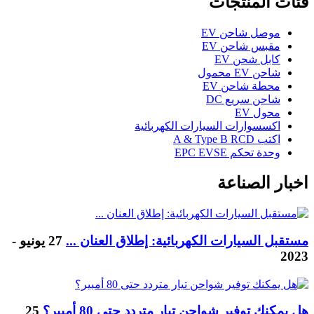
فئات المنتجات
موصل شاحن EV
مقبس شاحن EV
كابل شحن EV
شاحن EV محمول
محطة شاحن EV
شاحن سريع DC
محول EV
اكسسوارات السيارات الكهربائية
اكتب A & Type B RCD
وحدة تحكم EPC EVSE
اخبار الصناعة
مستقبل السيارات الكهربائية: إطلاق العنان ...
27 يونيو -
2023
هل يمكنك توفير شواحن تيار متردد حتى 80 أمبير؟
25