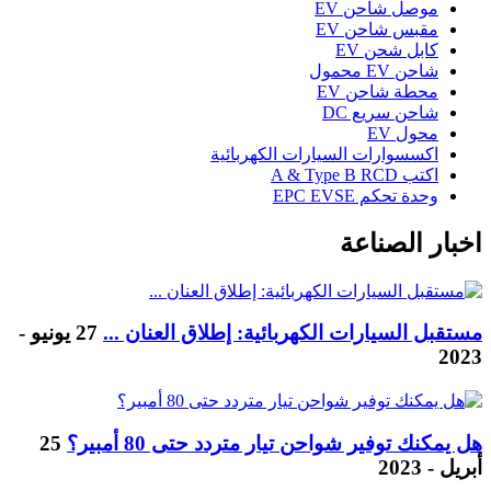
موصل شاحن EV
مقبس شاحن EV
كابل شحن EV
شاحن EV محمول
محطة شاحن EV
شاحن سريع DC
محول EV
اكسسوارات السيارات الكهربائية
اكتب A & Type B RCD
وحدة تحكم EPC EVSE
اخبار الصناعة
مستقبل السيارات الكهربائية: إطلاق العنان ...
27 يونيو -
2023
هل يمكنك توفير شواحن تيار متردد حتى 80 أمبير؟
25
أبريل - 2023