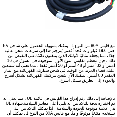
مع قابس 80A من النوع 1 ، يمكنك بسهولة الحصول على شاحن EV
حتى 19.6 كيلو وات كحد أقصى.يُترجم هذا إلى سرعات شحن عالية
جدًا ، مما يجعله مثاليًا لأولئك الذين يتنقلون دائمًا.على النقيض من
ذلك ، فإن معظم مقابس النوع الأول الموجودة في السوق هي 16
أمبير أو 32 أمبير أو 48 أمبير أو 50 أمبير فقط ، مما يعني أنه سيتعين
عليك قضاء المزيد من الوقت في شحن سيارتك الكهربائية.مع التيار
المقدر 80 أمبير ، يمكنك الآن شحن مركبتك الكهربائية بشكل أسرع
والعودة إلى الطريق بشكل أسرع.
بالإضافة إلى ذلك ، تم إدراج هذا القابس في قائمة UL ، مما يعني أنه
تم اختباره بدقة للتأكد من أنه يلبي أعلى معايير السلامة.شهادة UL
هي علامة موثوقة للجودة والسلامة ، لذا يمكنك التأكد من أنك
تستخدم منتجًا موثوقًا وآمنًا.مع قابس 80A من النوع 1 ، يمكنك أن