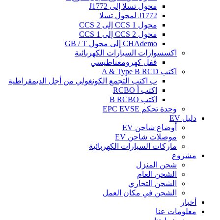
محول تسلا إلى J1772
J1772 لمحول تسلا
محول CCS 1 إلى CCS 2
محول CCS 2 إلى CCS 1
CHAdemo إلى محول GB / T
اكسسوارات السيارات الكهربائية
قفل كهرومغناطيسي
اكتب A & Type B RCD
ب اكتب التجمع الكونغولي من أجل الديمقراطية
اكتب أ RCBO
اكتب B RCBO
وحدة تحكم EPC EVSE
دليل EV
أوضاع شاحن EV
موصلات شاحن EV
ماركات السيارات الكهربائية
مشروع
شحن المنزل
الشحن العام
الشحن التجاري
الشحن في مكان العمل
أخبار
معلومات عنا