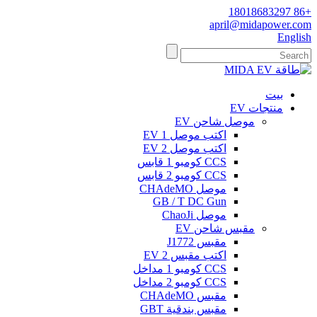
+86 18018683297
april@midapower.com
English
بيت
منتجات EV
موصل شاحن EV
اكتب موصل 1 EV
اكتب موصل 2 EV
CCS كومبو 1 قابس
CCS كومبو 2 قابس
موصل CHAdeMO
GB / T DC Gun
موصل ChaoJi
مقبس شاحن EV
مقبس J1772
اكتب مقبس EV 2
CCS كومبو 1 مداخل
CCS كومبو 2 مداخل
مقبس CHAdeMO
مقبس بندقية GBT