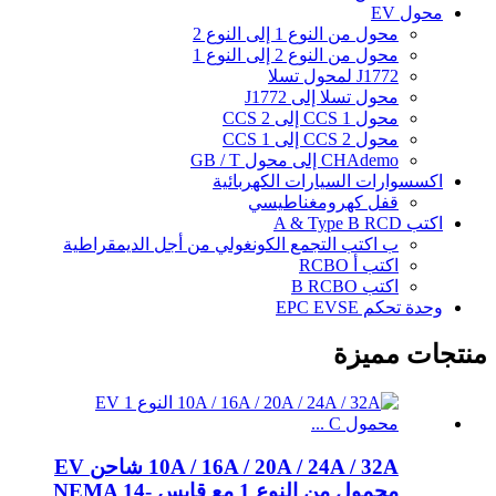
محول EV
محول من النوع 1 إلى النوع 2
محول من النوع 2 إلى النوع 1
J1772 لمحول تسلا
محول تسلا إلى J1772
محول CCS 1 إلى CCS 2
محول CCS 2 إلى CCS 1
CHAdemo إلى محول GB / T
اكسسوارات السيارات الكهربائية
قفل كهرومغناطيسي
اكتب A & Type B RCD
ب اكتب التجمع الكونغولي من أجل الديمقراطية
اكتب أ RCBO
اكتب B RCBO
وحدة تحكم EPC EVSE
منتجات مميزة
10A / 16A / 20A / 24A / 32A شاحن EV
محمول من النوع 1 مع قابس NEMA 14-