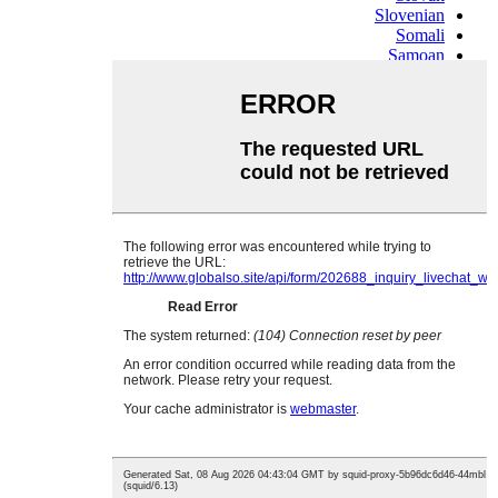
Slovenian
Somali
Samoan
Scots Gaelic
Shona
Sindhi
Sundanese
Swahili
Tajik
Tamil
Telugu
Thai
Ukrainian
Urdu
Uzbek
Vietnamese
Welsh
Xhosa
Yiddish
Yoruba
Zulu
Kinyarwanda
Tatar
Oriya
Turkmen