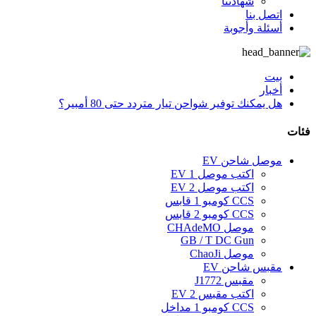
شهادتنا
اتصل بنا
أسئلة وأجوبة
بيت
أخبار
هل يمكنك توفير شواحن تيار متردد حتى 80 أمبير؟
فئات
موصل شاحن EV
اكتب موصل 1 EV
اكتب موصل 2 EV
CCS كومبو 1 قابس
CCS كومبو 2 قابس
موصل CHAdeMO
GB / T DC Gun
موصل ChaoJi
مقبس شاحن EV
مقبس J1772
اكتب مقبس EV 2
CCS كومبو 1 مداخل