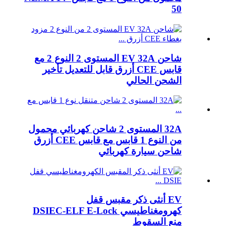
50
شاحن EV 32A المستوى 2 النوع 2 مع
قابس CEE أزرق قابل للتعديل تأخير
الشحن الحالي
32A المستوى 2 شاحن كهربائي محمول
من النوع 1 قابس مع قابس CEE أزرق
شاحن سيارة كهربائي
EV أنثى ذكر مقبس قفل
كهرومغناطيسي DSIEC-ELF E-Lock
منع السقوط