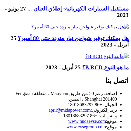
مستقبل السيارات الكهربائية: إطلاق العنان ...
27 يونيو -
2023
هل يمكنك توفير شواحن تيار متردد حتى 80 أمبير؟
25
أبريل - 2023
ما هو النوع B RCD؟
25 أبريل - 2023
اتصل بنا
إضافة: رقم 50 من طريق Maoyuan ، منطقة Fengxian
Shanghai 201400 ، الصين
الجوال: +86 18018683297
بريد إلكتروني:
april@midapower.com
واتس اب: +86 18018683297
موقع:
www.midaevse.com
موقع:
www.evsegroup.com