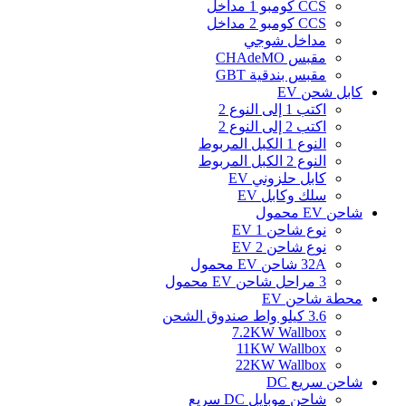
CCS كومبو 1 مداخل
CCS كومبو 2 مداخل
مداخل شوجي
مقبس CHAdeMO
مقبس بندقية GBT
كابل شحن EV
اكتب 1 إلى النوع 2
اكتب 2 إلى النوع 2
النوع 1 الكبل المربوط
النوع 2 الكبل المربوط
كابل حلزوني EV
سلك وكابل EV
شاحن EV محمول
نوع شاحن EV 1
نوع شاحن EV 2
32A شاحن EV محمول
3 مراحل شاحن EV محمول
محطة شاحن EV
3.6 كيلو واط صندوق الشحن
7.2KW Wallbox
11KW Wallbox
22KW Wallbox
شاحن سريع DC
شاحن موبايل DC سريع