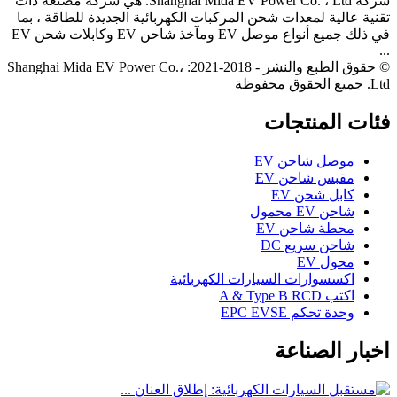
شركة Shanghai Mida EV Power Co. ، Ltd. هي شركة مصنعة ذات
تقنية عالية لمعدات شحن المركبات الكهربائية الجديدة للطاقة ، بما
في ذلك جميع أنواع موصل EV ومآخذ شاحن EV وكابلات شحن EV
...
© حقوق الطبع والنشر - 2018-2021: Shanghai Mida EV Power Co.،
Ltd. جميع الحقوق محفوظة
فئات المنتجات
موصل شاحن EV
مقبس شاحن EV
كابل شحن EV
شاحن EV محمول
محطة شاحن EV
شاحن سريع DC
محول EV
اكسسوارات السيارات الكهربائية
اكتب A & Type B RCD
وحدة تحكم EPC EVSE
اخبار الصناعة