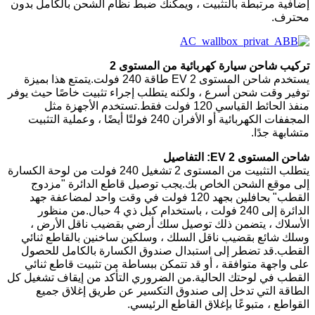
إضافية مرتبطة بالتثبيت ، ويمكنك ضبط نظام الشحن بالكامل بدون
محترف.
تركيب شاحن سيارة كهربائية من المستوى 2
يستخدم شاحن المستوى 2 EV طاقة 240 فولت.يتمتع هذا بميزة
توفير وقت شحن أسرع ، ولكنه يتطلب إجراء تثبيت خاصًا حيث يوفر
منفذ الحائط القياسي 120 فولت فقط.تستخدم الأجهزة مثل
المجففات الكهربائية أو الأفران 240 فولتًا أيضًا ، وعملية التثبيت
متشابهة جدًا.
شاحن المستوى 2 EV: التفاصيل
يتطلب التثبيت من المستوى 2 تشغيل 240 فولت من لوحة الكسارة
إلى موقع الشحن الخاص بك.يجب توصيل قاطع الدائرة "مزدوج
القطب" بحافلين بجهد 120 فولت في وقت واحد لمضاعفة جهد
الدائرة إلى 240 فولت ، باستخدام كبل ذي 4 حبال.من منظور
الأسلاك ، يتضمن ذلك توصيل سلك أرضي بقضيب ناقل الأرض ،
وسلك شائع بقضيب ناقل السلك ، وسلكين ساخنين بالقاطع ثنائي
القطب.قد تضطر إلى استبدال صندوق الكسارة بالكامل للحصول
على واجهة متوافقة ، أو قد تتمكن ببساطة من تثبيت قاطع ثنائي
القطب في لوحتك الحالية.من الضروري التأكد من إيقاف تشغيل كل
الطاقة التي تدخل إلى صندوق التكسير عن طريق إغلاق جميع
القواطع ، متبوعًا بإغلاق القاطع الرئيسي.