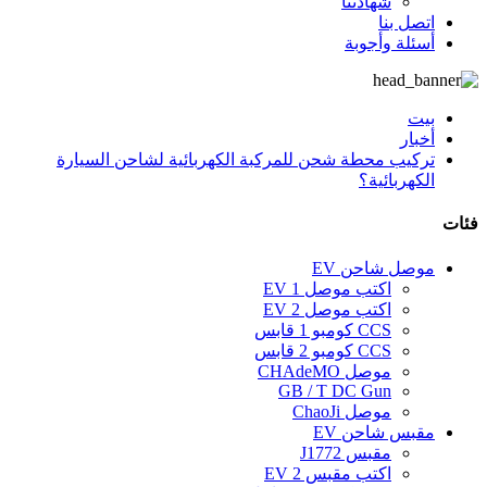
شهادتنا
اتصل بنا
أسئلة وأجوبة
بيت
أخبار
تركيب محطة شحن للمركبة الكهربائية لشاحن السيارة
الكهربائية؟
فئات
موصل شاحن EV
اكتب موصل 1 EV
اكتب موصل 2 EV
CCS كومبو 1 قابس
CCS كومبو 2 قابس
موصل CHAdeMO
GB / T DC Gun
موصل ChaoJi
مقبس شاحن EV
مقبس J1772
اكتب مقبس EV 2