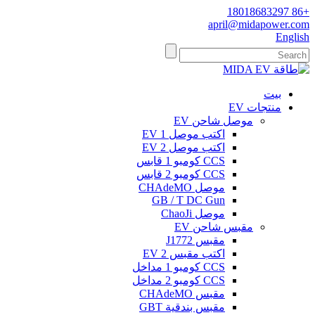
+86 18018683297
april@midapower.com
English
بيت
منتجات EV
موصل شاحن EV
اكتب موصل 1 EV
اكتب موصل 2 EV
CCS كومبو 1 قابس
CCS كومبو 2 قابس
موصل CHAdeMO
GB / T DC Gun
موصل ChaoJi
مقبس شاحن EV
مقبس J1772
اكتب مقبس EV 2
CCS كومبو 1 مداخل
CCS كومبو 2 مداخل
مقبس CHAdeMO
مقبس بندقية GBT