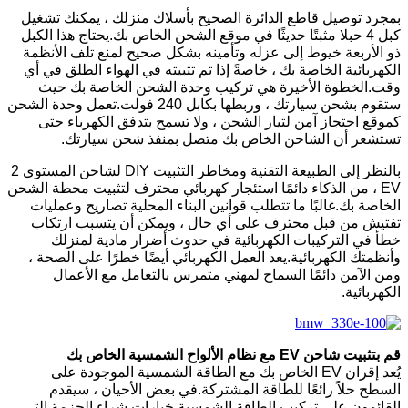
بمجرد توصيل قاطع الدائرة الصحيح بأسلاك منزلك ، يمكنك تشغيل
كبل 4 حبلا مثبتًا حديثًا في موقع الشحن الخاص بك.يحتاج هذا الكبل
ذو الأربعة خيوط إلى عزله وتأمينه بشكل صحيح لمنع تلف الأنظمة
الكهربائية الخاصة بك ، خاصةً إذا تم تثبيته في الهواء الطلق في أي
وقت.الخطوة الأخيرة هي تركيب وحدة الشحن الخاصة بك حيث
ستقوم بشحن سيارتك ، وربطها بكابل 240 فولت.تعمل وحدة الشحن
كموقع احتجاز آمن لتيار الشحن ، ولا تسمح بتدفق الكهرباء حتى
تستشعر أن الشاحن الخاص بك متصل بمنفذ شحن سيارتك.
بالنظر إلى الطبيعة التقنية ومخاطر التثبيت DIY لشاحن المستوى 2
EV ، من الذكاء دائمًا استئجار كهربائي محترف لتثبيت محطة الشحن
الخاصة بك.غالبًا ما تتطلب قوانين البناء المحلية تصاريح وعمليات
تفتيش من قبل محترف على أي حال ، ويمكن أن يتسبب ارتكاب
خطأ في التركيبات الكهربائية في حدوث أضرار مادية لمنزلك
وأنظمتك الكهربائية.يعد العمل الكهربائي أيضًا خطرًا على الصحة ،
ومن الآمن دائمًا السماح لمهني متمرس بالتعامل مع الأعمال
الكهربائية.
قم بتثبيت شاحن EV مع نظام الألواح الشمسية الخاص بك
يُعد إقران EV الخاص بك مع الطاقة الشمسية الموجودة على
السطح حلاً رائعًا للطاقة المشتركة.في بعض الأحيان ، سيقدم
القائمون على تركيب الطاقة الشمسية خيارات شراء الحزمة التي