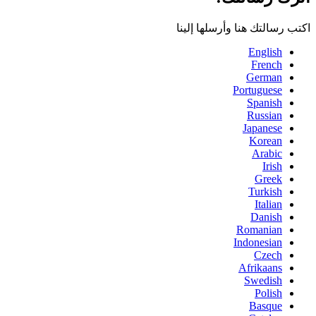
اكتب رسالتك هنا وأرسلها إلينا
English
French
German
Portuguese
Spanish
Russian
Japanese
Korean
Arabic
Irish
Greek
Turkish
Italian
Danish
Romanian
Indonesian
Czech
Afrikaans
Swedish
Polish
Basque