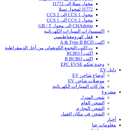
محول تسلا إلى J1772
J1772 لمحول تسلا
محول CCS 1 إلى CCS 2
محول CCS 2 إلى CCS 1
CHAdemo إلى محول GB / T
اكسسوارات السيارات الكهربائية
قفل كهرومغناطيسي
اكتب A & Type B RCD
ب اكتب التجمع الكونغولي من أجل الديمقراطية
اكتب أ RCBO
اكتب B RCBO
وحدة تحكم EPC EVSE
دليل EV
أوضاع شاحن EV
موصلات شاحن EV
ماركات السيارات الكهربائية
مشروع
شحن المنزل
الشحن العام
الشحن التجاري
الشحن في مكان العمل
أخبار
معلومات عنا