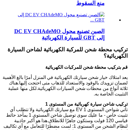
منع السقوط
الصين تصنيع محول DC EV CHAdeMO
إلى GBT للسيارة الكهربائية
تركيب محطة شحن للمركبة الكهربائية لشاحن السيارة
الكهربائية؟
قم بتركيب محطة شحن للمركبات الكهربائية
يعد امتلاك خيار شحن سيارتك الكهربائية في المنزل أمرًا بالغ الأهمية
لضمان تزويدك بالوقود والاستعداد للذهاب متى احتجت إليها.هناك
ثلاثة أنواع من محطات شحن السيارات الكهربائية.لكل منها عملية
التثبيت الخاصة به.
تركيب شاحن سيارة كهربائية من المستوى 1
تأتي شواحن المستوى 1 EV مع سيارتك الكهربائية ولا تتطلب أي
تثبيت خاص - ما عليك سوى توصيل شاحن المستوى 1 بمأخذ حائط
قياسي 120 فولت وستكون جاهزًا للانطلاق.هذا هو أكبر جاذبية
لنظام الشحن من المستوى 1: لست مضطرًا للتعامل مع أي تكاليف