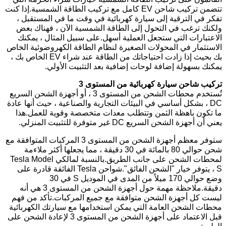
تتضمن تركيب شاحن EV كامل مع تركيب الطاقة الشمسية.إذا كنت
تفكر في الترقية إلى سيارة كهربائية في وقت ما في المستقبل ،
ولكنك ترغب في التحول إلى الطاقة الشمسية الآن ، فهناك بعض
الاعتبارات التي ستجعل العملية أسهل.على سبيل المثال ، يمكنك
الاستثمار في المحولات الصغيرة لنظام الطاقة الكهروضوئية الخاص
بك بحيث إذا زادت احتياجاتك من الطاقة عند شراء EV الخاص بك ،
يمكنك بسهولة إضافة لوحات إضافية بعد التثبيت الأولي.
تركيب شاحن سيارة كهربائية من المستوى 3
تُستخدم محطات الشحن من المستوى 3 ، أو أجهزة الشحن السريع
DC ، بشكل أساسي في البيئات التجارية والصناعية ، حيث أنها عادة
ما تكون باهظة الثمن وتتطلب معدات متخصصة وقوية للعمل.هذا
يعني أن أجهزة الشحن السريع DC غير متوفرة للتثبيت المنزلي.
ستوفر معظم أجهزة الشحن من المستوى 3 المركبات المتوافقة مع
شحن حوالي 80 بالمائة في 30 دقيقة ، مما يجعلها أكثر ملاءمة
لمحطات الشحن على جانب الطريق.بالنسبة لمالكي Tesla Model
S ، يتوفر خيار "الشحن الفائق".شواحن Tesla الفائقة قادرة على
وضع حوالي 170 ميلاً من المدى في الموديل S في 30
دقيقة.ملاحظة مهمة حول أجهزة الشحن من المستوى 3 هي أنه
ليست كل أجهزة الشحن متوافقة مع جميع المركبات.تأكد من فهم
محطات الشحن العامة التي يمكن استخدامها مع سيارتك الكهربائية
قبل الاعتماد على أجهزة الشحن من المستوى 3 لإعادة الشحن على