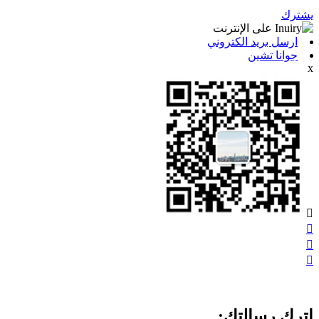
يشترك
ارسل بريد الكتروني
جوانا تشين
x




اترك رسالتك: